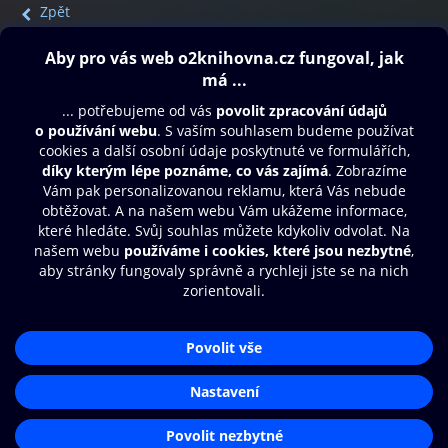
Zpět
Obsah ke stažení
Moje O2 Knihovna
Další zábava
© O2 Czech Republic a.s.
Nákupní řád
Přístupnost
Aplikace O2 Knihovna
Zásady zpracování osobních údajů
Čti a poslouchej své e-knihy a
Cookies
audioknihy rychleji a pohodlněji.
Nastavení cookies