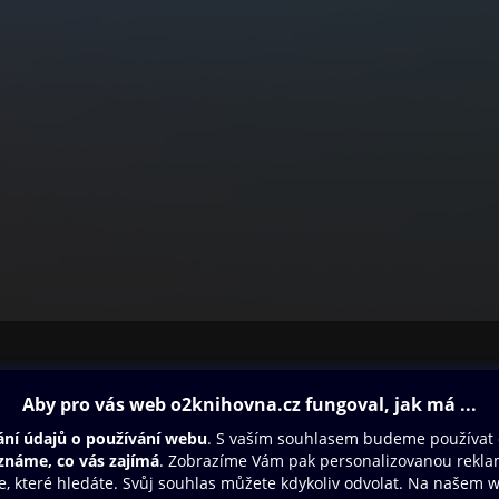
ovna
Další zábava
Oneplay
Oneplay Originály
Sport