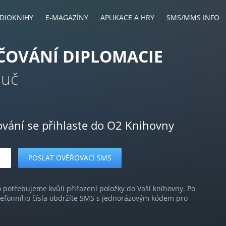
DIOKNIHY
E-MAGAZÍNY
APLIKACE A HRY
SMS/MMS INFO
ČOVÁNÍ DIPLOMACIE
ouč
ování se přihlaste do O2 Knihovny
o potřebujeme kvůli přiřazení položky do Vaší knihovny. Po
lefonního čísla obdržíte SMS s jednorázovým kódem pro