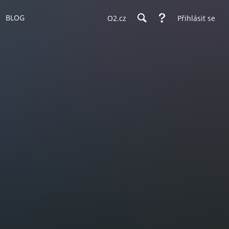
BLOG
O2.cz
Přihlásit se