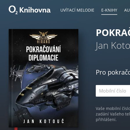
UVÍTACÍ MELODIE
E-KNIHY
AU
POKRA
Jan Kot
Pro pokrač
Vaše mobilní čísl
zadání Vašeho te
přihlášení.