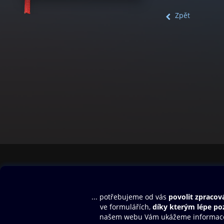
Zpět
Obsah ke stažení
Moje O2 Knih
Uvítací melodie
Přihlásit se
Aplikace a hry
E-knihy
Dárkový poukaz
SMS/MMS Info
Audioknihy
Nápověda
Blog