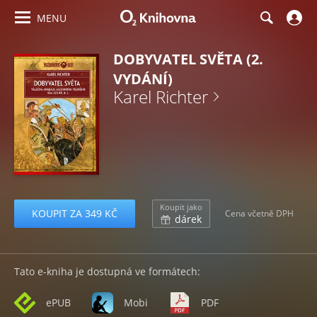
MENU
DOBYVATEL SVĚTA (2.
VYDÁNÍ)
Karel Richter
Koupit jako
KOUPIT ZA 349 KČ
Cena včetně DPH
dárek
Tato e-kniha je dostupná ve formátech:
ePUB
Mobi
PDF