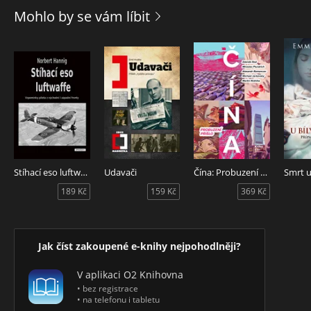
Alexandra, následníka trůnu, kterého Filip počal zatlačovat
Mohlo by se vám líbit
do pozadí, a sám Alexandr, jemuž Filipova smrt otevřela
cestu k moci. Autor neváhá klást otázky, které vedou čtenáře
k zamyšlení nad záhadami vylíčených dějů. Kniha pak,
opřena o historiografická vylíčení Alexandrových tažení a
vítězných bitev, zobrazuje jeho cestu k ovládnutí celé perské
říše a sleduje jeho vzrušující osudy až k okamžikům náhlého,
velice záhadného onemocnění při hostině před vyražením
na dobyvatelské tažení do Arábie. Onemocnění, které po
několika dnech skončí smrtí geniálního dobyvatele a vládce
největší tehdejší říše světa.
Stíhací eso luftwaffe
Udavači
Čína: Probuzení přišlo
189 Kč
159 Kč
369 Kč
Jak číst zakoupené e-knihy nejpohodlněji?
V aplikaci O2 Knihovna
• bez registrace
• na telefonu i tabletu