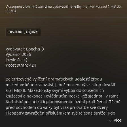
Dostupnost formátů závisí na vydavateli. E-knihy mají velikost od 1 MB do
30 MB.
HISTORIE, DĚJINY
Vydavatel:
Epocha
Vydáno: 2026
Jazyk: český
Počet stran: 424
Beletrizované vylíčení dramatických událostí zrodu
makedonského království, jehož mocenský vzestup dovršil
král Filip II. Makedonský svými výboji do sousedních
knížectví a nakonec i ovládnutím Řecka, jež sjednotil v rámci
Korintského spolku k plánovanému tažení proti Persii. Těsně
před odchodem do války byl však při svatbě své dcery
Kleopatry zavražděn příslušníkem své tělesné stráže. Kdo
stál za tímto atentátem není dodnes spolehlivě objasněno.
více
Podezírána byla i zavržená královna Olympia, matka