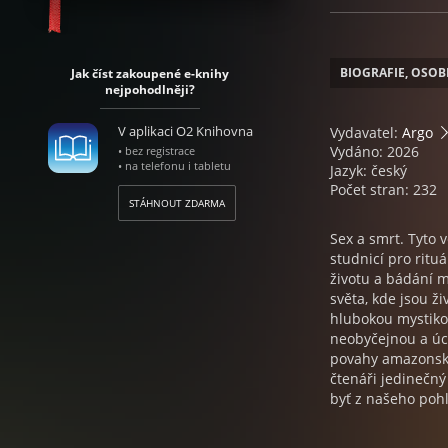
BIOGRAFIE, OSOB
Jak číst zakoupené e-knihy
nejpohodlněji?
V aplikaci O2 Knihovna
Vydavatel:
Argo
Vydáno: 2026
• bez registrace
• na telefonu i tabletu
Jazyk: český
Počet stran: 232
STÁHNOUT ZDARMA
Sex a smrt. Tyto 
studnicí pro rituá
životu a bádání m
světa, kde jsou ž
hlubokou mystikou
neobyčejnou a úch
povahy amazonský
čtenáři jedinečný
byť z našeho pohl