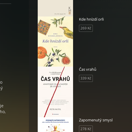
Kde hnízdí orli
269 Kč
Čas vrahů
339 Kč
do
ný
é
je
ho,
Zapomenutý smysl
278 Kč