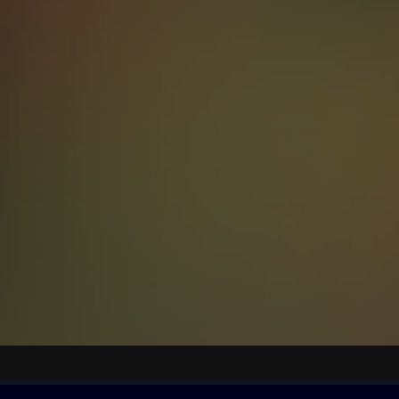
ovna
Další zábava