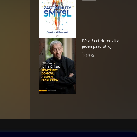
Pětatřicet domovů a
jeden psací stroj
269 Kč