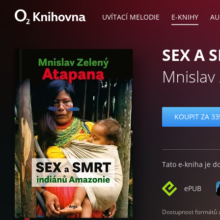
UVÍTACÍ MELODIE
E-KNIHY
AU
SEX A 
Mnislav
KOUPIT ZA 33
Tato e-kniha je d
ePUB
Dostupnost formátů zá