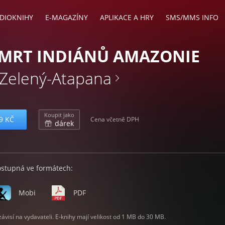
DIOKNIHY
E-MAGAZÍNY
APLIKACE A HRY
SMS/MMS INFO
SMRT INDIÁNŮ AMAZONIE
 Zelený-Atapana
Koupit jako
9 KČ
Cena včetně DPH
dárek
ostupná ve formátech:
Mobi
PDF
visí na vydavateli. E-knihy mají velikost od 1 MB do 30 MB.