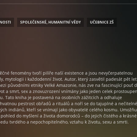
NOSTI
SPOLEČENSKÉ, HUMANITNÍ VĚDY
UČEBNICE ZŠ
věčné fenomény tvoří pilíře naší existence a jsou nevyčerpatelnou
ly, mytologii i každodenní život. Autor, který zasvětil padesát pět let
ezi původními etniky Velké Amazonie, nás zve na fascinující pouť 
ivot a smrt, sex a znovuzrození vnímány jako jeden celek prostoupe
. Tato kniha je postavená na osobních zážitcích a odhaluje
vatnou pestrost obřadů a rituálů a noří se do tajuplné a nečiteln
ch indiánů, kteří se vnímají jako obyvatelé celého kosmu. Umožňu
 pohled do myšlení a života domorodců – do jejich čistého a krásné
edu tvrdého a nepochopitelného, vztahu k životu, sexu a smrti.