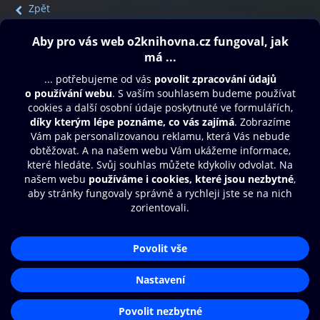
Zpět
Obsah ke stažení
Moje O2 Knihovna
Další zábava
© O2 Czech Republic a.s.
Nákupní řád
Přístupnost
Aplikace O2 Knihovna
Zásady zpracování osobních údajů
Čti a poslouchej své e-knihy a
Cookies
audioknihy rychleji a pohodlněji.
Nastavení cookies