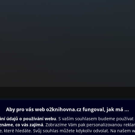
ovna
Další zábava
Oneplay
Oneplay Originály
Sport