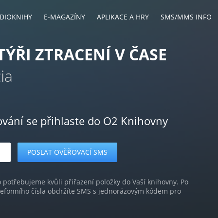
DIOKNIHY
E-MAGAZÍNY
APLIKACE A HRY
SMS/MMS INFO
ÝŘI ZTRACENÍ V ČASE
ia
ování se přihlaste do O2 Knihovny
o potřebujeme kvůli přiřazení položky do Vaší knihovny. Po
lefonního čísla obdržíte SMS s jednorázovým kódem pro