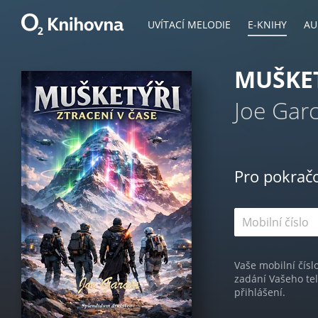
UVÍTACÍ MELODIE
E-KNIHY
AU
MUŠKET
Joe Garc
Pro pokrač
Vaše mobilní čísl
zadání Vašeho te
přihlášení.