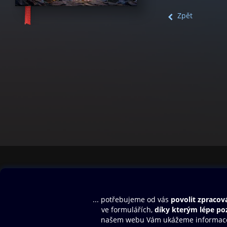
Zpět
Obsah ke stažení
Moje O2 Knih
Uvítací melodie
Přihlásit se
Aplikace a hry
E-knihy
Dárkový poukaz
SMS/MMS Info
Audioknihy
Nápověda
Blog