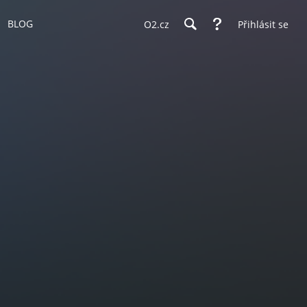
BLOG
O2.cz
Přihlásit se