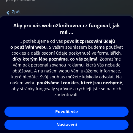
Zpět
Obsah ke stažení
Moje O2 Knihovna
Další zábava
© O2 Czech Republic a.s.
Nákupní řád
Přístupnost
Aplikace O2 Knihovna
Zásady zpracování osobních údajů
Čti a poslouchej své e-knihy a
Cookies
audioknihy rychleji a pohodlněji.