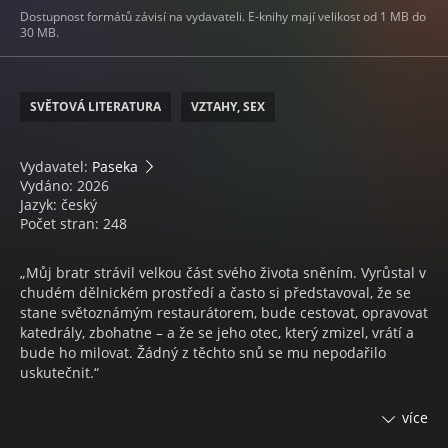
Dostupnost formátů závisí na vydavateli. E-knihy mají velikost od 1 MB do
30 MB.
SVĚTOVÁ LITERATURA
VZTAHY, SEX
Vydavatel:
Paseka
Vydáno: 2026
Jazyk: český
Počet stran: 248
„Můj bratr strávil velkou část svého života sněním. Vyrůstal v
chudém dělnickém prostředí a často si představoval, že se
stane světoznámým restaurátorem, bude cestovat, opravovat
katedrály, zbohatne – a že se jeho otec, který zmizel, vrátí a
bude ho milovat. Žádný z těchto snů se mu nepodařilo
uskutečnit.“
Všechno začíná smrtí: Ve věku 38 let byl Édouardův starší
více
bratr, těžký alkoholik, nalezen mrtvý na podlaze své malé