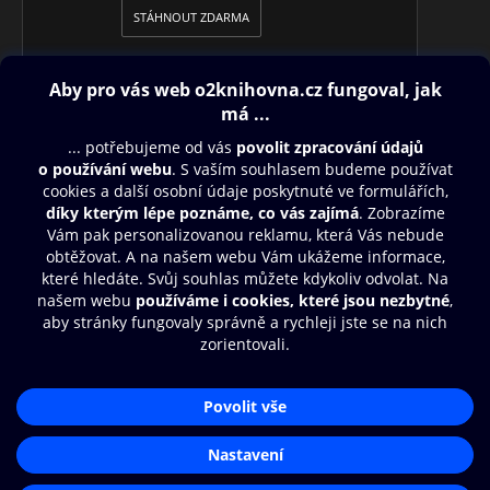
STÁHNOUT ZDARMA
Obsah ke stažení
Moje O2 Knihovna
Další zábava
© O2 Czech Republic a.s.
Nákupní řád
Přístupnost
Aplikace O2 Knihovna
Zásady zpracování osobních údajů
Čti a poslouchej své e-knihy a
Cookies
audioknihy rychleji a pohodlněji.