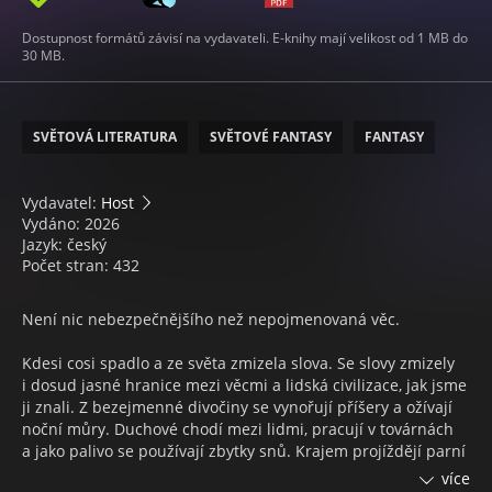
Dostupnost formátů závisí na vydavateli. E-knihy mají velikost od 1 MB do
30 MB.
SVĚTOVÁ LITERATURA
SVĚTOVÉ FANTASY
FANTASY
Vydavatel:
Host
Vydáno: 2026
Jazyk: český
Počet stran: 432
Není nic nebezpečnějšího než nepojmenovaná věc.
Kdesi cosi spadlo a ze světa zmizela slova. Se slovy zmizely
i dosud jasné hranice mezi věcmi a lidská civilizace, jak jsme
ji znali. Z bezejmenné divočiny se vynořují příšery a ožívají
noční můry. Duchové chodí mezi lidmi, pracují v továrnách
a jako palivo se používají zbytky snů. Krajem projíždějí parní
vlaky a v jednom z nich sídlí nazývací komise, která pracně
více