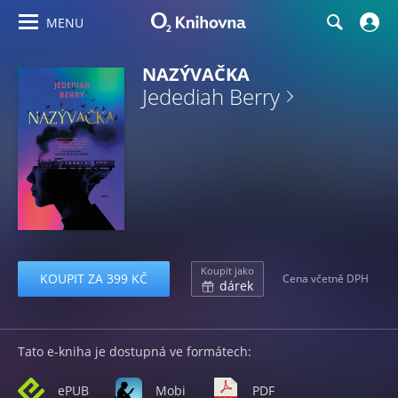
MENU
NAZÝVAČKA
Jedediah Berry
Koupit jako
KOUPIT ZA 399 KČ
Cena včetně DPH
dárek
Tato e-kniha je dostupná ve formátech:
ePUB
Mobi
PDF