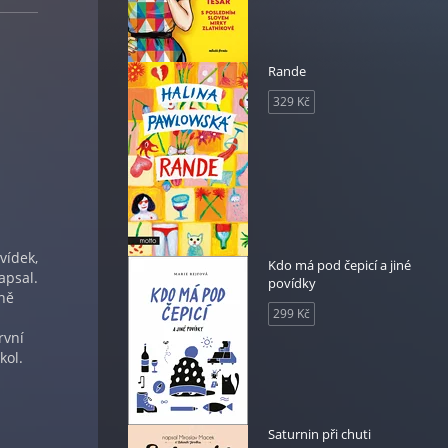
Rande
329 Kč
vídek,
Kdo má pod čepicí a jiné
apsal.
povídky
pně
299 Kč
rvní
kol.
Saturnin při chuti