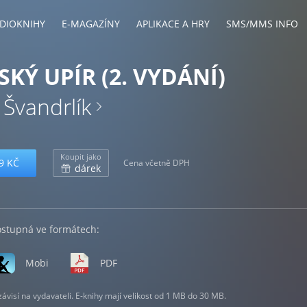
DIOKNIHY
E-MAGAZÍNY
APLIKACE A HRY
SMS/MMS INFO
KÝ UPÍR (2. VYDÁNÍ)
 Švandrlík
Koupit jako
9 KČ
Cena včetně DPH
dárek
ostupná ve formátech:
Mobi
PDF
visí na vydavateli. E-knihy mají velikost od 1 MB do 30 MB.