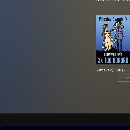
Šumavský upír (2. vydání)
299 Kč
Obsah ke stažení
Moje O2 Knih