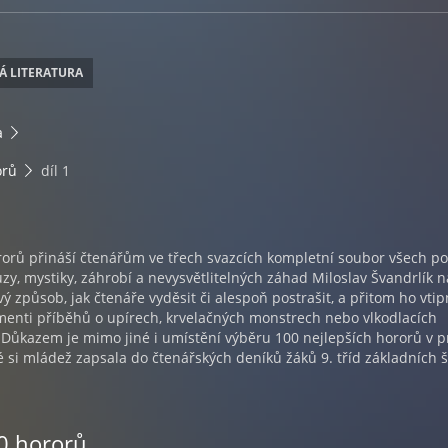
Á LITERATURA
a
orů
díl 1
rorů přináší čtenářům ve třech svazcích kompletní soubor všech po
zy, mystiky, záhrobí a nevysvětlitelných záhad Miloslav Švandrlík n
ý způsob, jak čtenáře vyděsit či alespoň postrašit, a přitom ho vti
menti příběhů o upírech, krvelačných monstrech nebo vlkodlacích
. Důkazem je mimo jiné i umístění výběru 100 nejlepších hororů v p
ré si mládež zapsala do čtenářských deníků žáků 9. tříd základních š
00 hororů