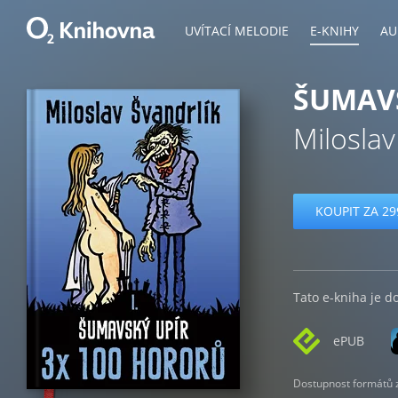
UVÍTACÍ MELODIE
E-KNIHY
AU
ŠUMAVS
Miloslav
KOUPIT ZA 29
Tato e-kniha je d
ePUB
Dostupnost formátů zá