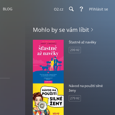
BLOG
O2.cz
Přihlásit se
Mohlo by se vám líbit
Šťastně až navěky
299 Kč
Návod na použití silné
ženy
279 Kč