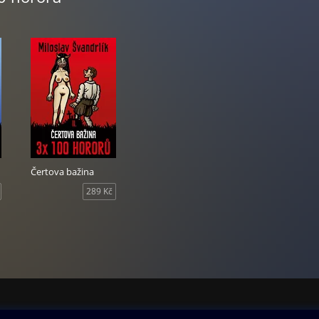
Čertova bažina
289 Kč
ovna
Další zábava