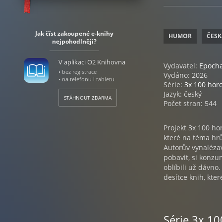
Jak číst zakoupené e-knihy
HUMOR
ČESK
nejpohodlněji?
V aplikaci O2 Knihovna
Vydavatel:
Epoch
• bez registrace
Vydáno: 2026
• na telefonu i tabletu
Série:
3x 100 hor
Jazyk: český
STÁHNOUT ZDARMA
Počet stran: 544
Projekt 3x 100 ho
které na téma hrů
Autorův vynalézav
pobavit, si konzu
oblíbili už dávno
desítce knih, kte
Série 3x 1