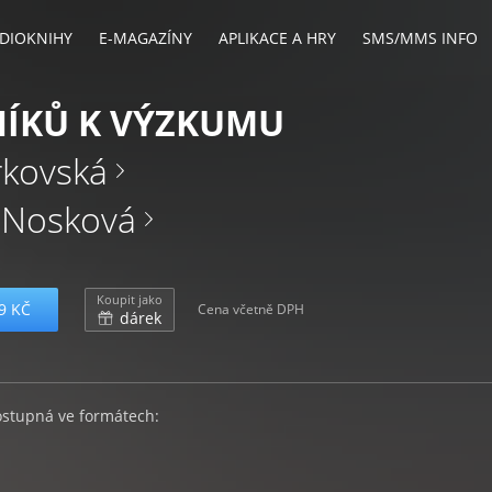
DIOKNIHY
E-MAGAZÍNY
APLIKACE A HRY
SMS/MMS INFO
NÍKŮ K VÝZKUMU
rkovská
 Nosková
Koupit jako
9 KČ
Cena včetně DPH
dárek
ostupná ve formátech: