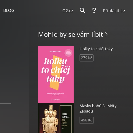
BLOG
O2.cz
Přihlásit se
Mohlo by se vám líbit
Holky to chtěj taky
279 Kč
Masky bohů 3 - Mýty
Západu
498 Kč