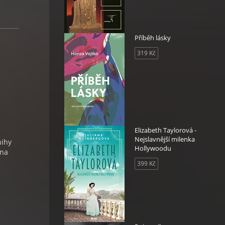
Příběh lásky
319 Kč
Elizabeth Taylorová -
Nejslavnější milenka
nihy
Hollywoodu
 na
399 Kč