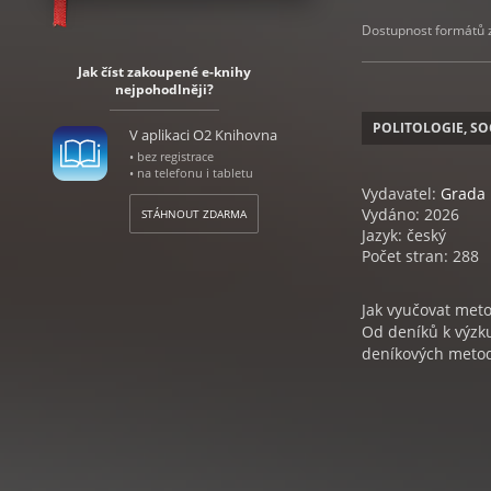
Dostupnost formátů zá
Jak číst zakoupené e-knihy
nejpohodlněji?
POLITOLOGIE, SO
V aplikaci O2 Knihovna
• bez registrace
• na telefonu i tabletu
Vydavatel:
Grada
Vydáno: 2026
STÁHNOUT ZDARMA
Jazyk: český
Počet stran: 288
Jak vyučovat metod
Od deníků k výzku
deníkových metodá