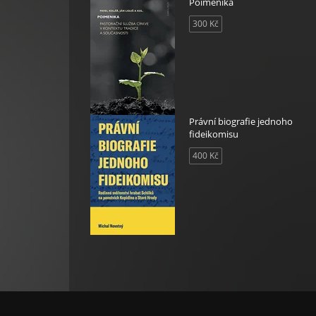
Poimenika
300 Kč
Právní biografie jednoho
fideikomisu
400 Kč