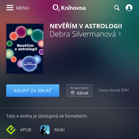
MENU
NEVĚŘÍM V ASTROLOGII
Debra Silvermanová
Koupit jako
KOUPIT ZA 300 KČ
Cena včetně DPH
dárek
Tato e-kniha je dostupná ve formátech:
ePUB
Mobi