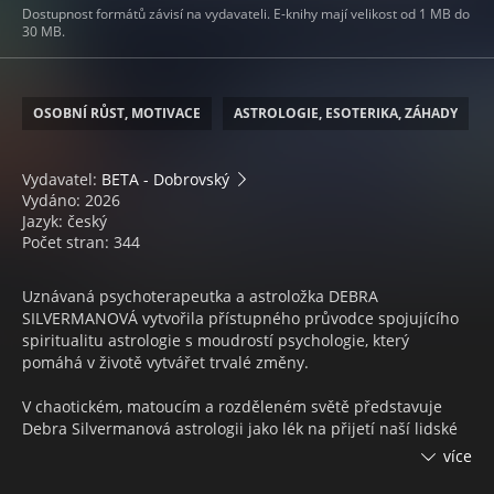
Dostupnost formátů závisí na vydavateli. E-knihy mají velikost od 1 MB do
30 MB.
OSOBNÍ RŮST, MOTIVACE
ASTROLOGIE, ESOTERIKA, ZÁHADY
Vydavatel:
BETA - Dobrovský
Vydáno: 2026
Jazyk: český
Počet stran: 344
Uznávaná psychoterapeutka a astroložka DEBRA
SILVERMANOVÁ vytvořila přístupného průvodce spojujícího
spiritualitu astrologie s moudrostí psychologie, který
pomáhá v životě vytvářet trvalé změny.
V chaotickém, matoucím a rozděleném světě představuje
Debra Silvermanová astrologii jako lék na přijetí naší lidské
podstaty – i se všemi jejími zvláštnostmi a dilematy. Díky
více
kombinaci terapie a astrologie vybavuje tento průlomový