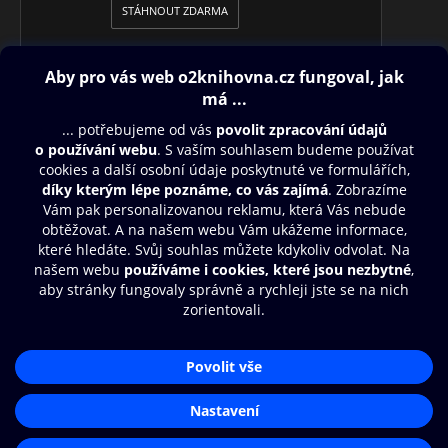
STÁHNOUT ZDARMA
Obsah ke stažení
Moje O2 Knihovna
Další zábava
© O2 Czech Republic a.s.
Nákupní řád
Přístupnost
Aplikace O2 Knihovna
Zásady zpracování osobních údajů
Čti a poslouchej své e-knihy a
Cookies
audioknihy rychleji a pohodlněji.
Nastavení cookies