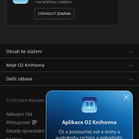
• na telefonu i tabletu
STÁHNOUT ZDARMA
Obsah ke stažení
Moje O2 Knihovna
Další zábava
© O2 Czech Republic a.s.
Nákupní řád
Aplikace O2 Knihovna
Přístupnost
Zásady zpracování osobních údajů
Čti a poslouchej své e-knihy a
audioknihy rychleji a pohodlněji.