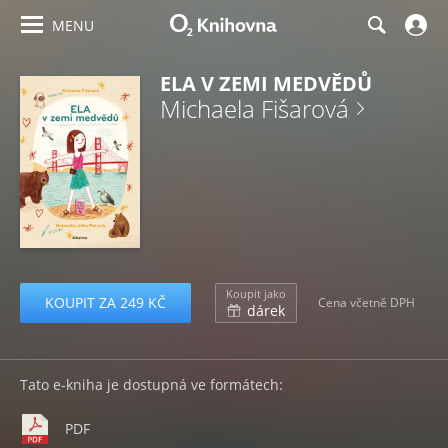
MENU
ELA V ZEMI MEDVĚDŮ
Michaela Fišarová
Koupit jako
KOUPIT ZA 249 KČ
Cena včetně DPH
dárek
Tato e-kniha je dostupná ve formátech:
PDF