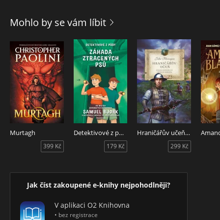
Mohlo by se vám líbit
Murtagh
Detektivové z půdy - Záhada ztracených psů
Hraničářův učeň - Kniha osmnáctá - Léčka u Sorata
399 Kč
179 Kč
299 Kč
Jak číst zakoupené e-knihy nejpohodlněji?
V aplikaci O2 Knihovna
• bez registrace