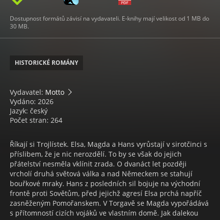
Dostupnost formátů závisí na vydavateli. E-knihy mají velikost od 1 MB do
30 MB.
HISTORICKÉ ROMÁNY
Vydavatel:
Motto
Vydáno: 2026
Jazyk: český
Počet stran: 264
Říkají si Trojlístek. Elsa, Magda a Hans vyrůstají v sirotčinci s
příslibem, že je nic nerozdělí. To by se však do jejich
přátelství nesměla vklínit zrada. O dvanáct let později
vrcholí druhá světová válka a nad Německem se stahují
bouřkové mraky. Hans z posledních sil bojuje na východní
frontě proti Sovětům, před jejichž agresí Elsa prchá napříč
zasněženým Pomořanskem. V Torgavě se Magda vypořádává
s přítomností cizích vojáků ve vlastním domě. Jak dalekou