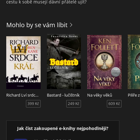
cestu k sobě musejí dávní přátelé ujít?
Mohlo by se vám líbit
Richard Lví srdce: Král
Bastard - lučištník
Na věky věků
Pilíře
399 Kč
249 Kč
609 Kč
Jak číst zakoupené e-knihy nejpohodlněji?