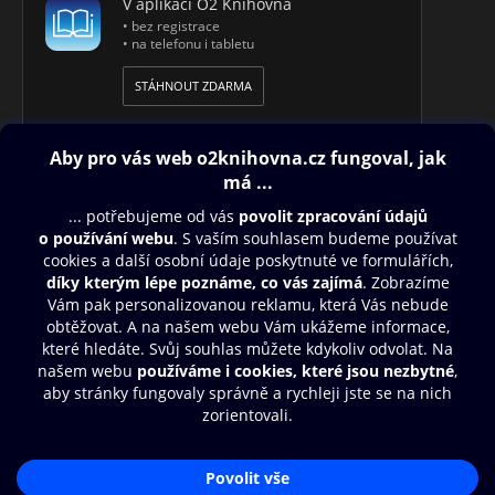
V aplikaci O2 Knihovna
• bez registrace
• na telefonu i tabletu
STÁHNOUT ZDARMA
Obsah ke stažení
Moje O2 Knihovna
Další zábava
© O2 Czech Republic a.s.
Nákupní řád
Přístupnost