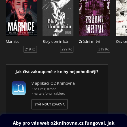
zavčasu odhalit pravdu, než se i on sám stane lovnou zvěří?
Tentokrát ovšem vítěze neurčí síla ani chladná dávka olova…
Márnice
Biely dominikán
Zrůdní mrtví
Osvíce
219 Kč
299 Kč
319 Kč
Jak číst zakoupené e-knihy nejpohodlněji?
V aplikaci O2 Knihovna
• bez registrace
• na telefonu i tabletu
STÁHNOUT ZDARMA