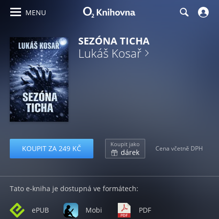
MENU
SEZÓNA TICHA
Lukáš Kosař
Koupit jako
KOUPIT ZA 249 KČ
Cena včetně DPH
dárek
Tato e-kniha je dostupná ve formátech:
ePUB
Mobi
PDF