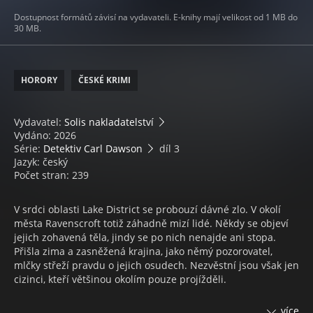
Dostupnost formátů závisí na vydavateli. E-knihy mají velikost od 1 MB do
30 MB.
HORORY
ČESKÉ KRIMI
Vydavatel:
Solis nakladatelství
Vydáno: 2026
Série:
Detektiv Carl Dawson
díl 3
Jazyk: český
Počet stran: 239
V srdci oblasti Lake District se probouzí dávné zlo. V okolí
města Ravenscroft totiž záhadně mizí lidé. Někdy se objeví
jejich zohavená těla, jindy se po nich nenajde ani stopa.
Přišla zima a zasněžená krajina, jako němý pozorovatel,
mlčky střeží pravdu o jejich osudech. Nezvěstní jsou však jen
cizinci, kteří většinou okolím pouze projížděli.
Právě sem míří, v poklidném zimním čase, prominentní
více