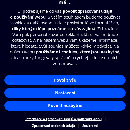
Obsah ke stažení
Moje O2 Knihovna
Další zábava
© O2 Czech Republic a.s.
Nákupní řád
Přístupnost
Aplikace O2 Knihovna
Zásady zpracování osobních údajů
Čti a poslouchej své e-knihy a
Cookies
audioknihy rychleji a pohodlněji.
Nastavení cookies
STÁHNOUT