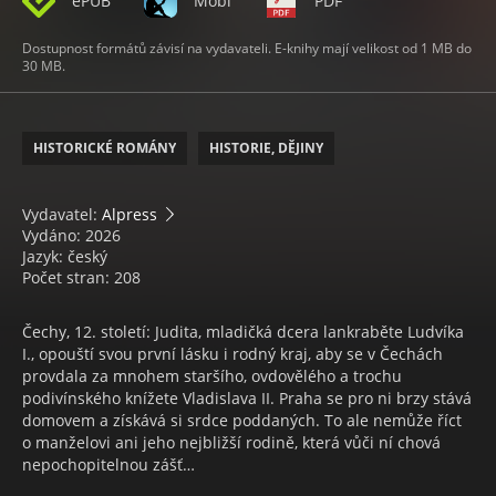
ePUB
Mobi
PDF
Dostupnost formátů závisí na vydavateli. E-knihy mají velikost od 1 MB do
30 MB.
HISTORICKÉ ROMÁNY
HISTORIE, DĚJINY
Vydavatel:
Alpress
Vydáno: 2026
Jazyk: český
Počet stran: 208
Čechy, 12. století: Judita, mladičká dcera lankraběte Ludvíka
I., opouští svou první lásku i rodný kraj, aby se v Čechách
provdala za mnohem staršího, ovdovělého a trochu
podivínského knížete Vladislava II. Praha se pro ni brzy stává
domovem a získává si srdce poddaných. To ale nemůže říct
o manželovi ani jeho nejbližší rodině, která vůči ní chová
nepochopitelnou zášť…