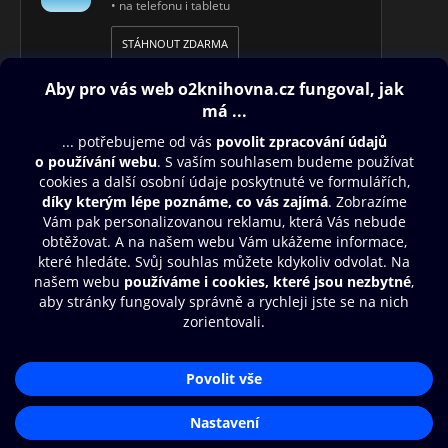
• na telefonu i tabletu
STÁHNOUT ZDARMA
Obsah ke stažení
Moje O2 Knihovna
Další zábava
© O2 Czech Republic a.s.
Nákupní řád
Aplikace O2 Knihovna
Přístupnost
Zásady zpracování osobních údajů
Čti a poslouchej své e-knihy a
audioknihy rychleji a pohodlněji.