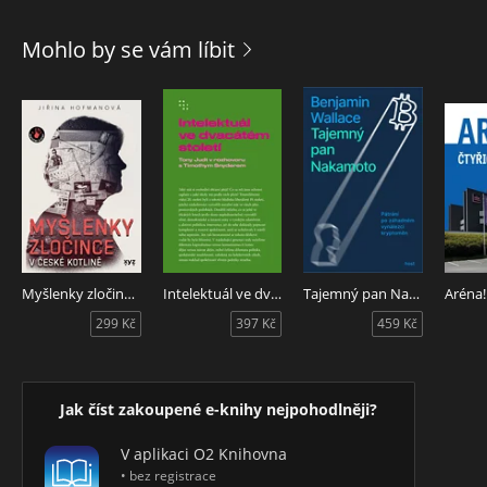
Mohlo by se vám líbit
Myšlenky zločince v české kotlině
Intelektuál ve dvacátém století
Tajemný pan Nakamoto
Aréna!
299 Kč
397 Kč
459 Kč
Jak číst zakoupené e-knihy nejpohodlněji?
V aplikaci O2 Knihovna
• bez registrace