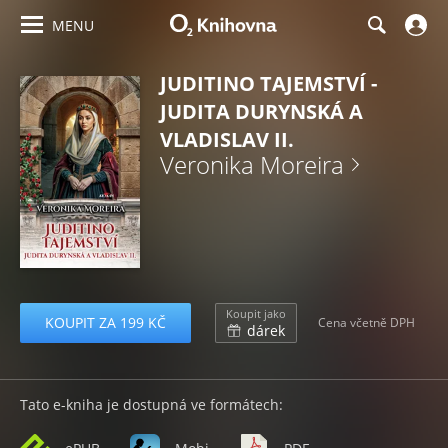
MENU
JUDITINO TAJEMSTVÍ -
JUDITA DURYNSKÁ A
VLADISLAV II.
Veronika Moreira
Koupit jako
KOUPIT ZA 199 KČ
Cena včetně DPH
dárek
Tato e-kniha je dostupná ve formátech: