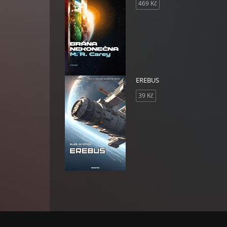
469 Kč
dek
EREBUS
39 Kč