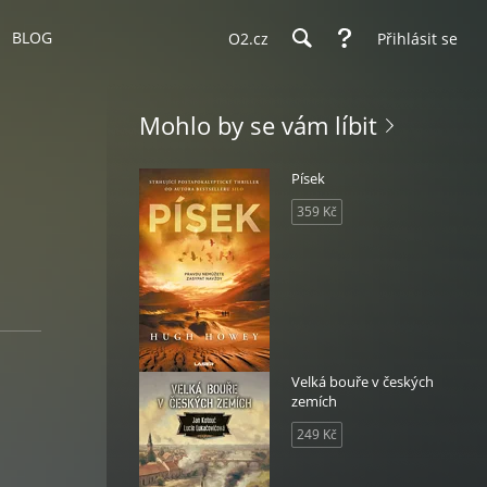
BLOG
O2.cz
Přihlásit se
Mohlo by se vám líbit
Písek
359 Kč
Velká bouře v českých
zemích
249 Kč