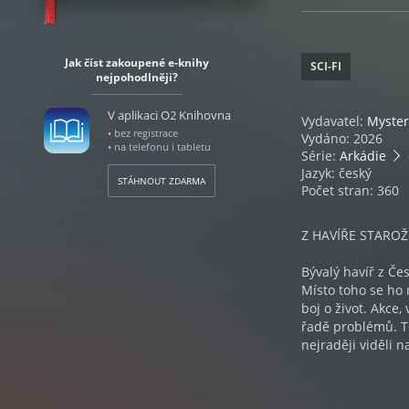
Jak číst zakoupené e-knihy
SCI-FI
nejpohodlněji?
V aplikaci O2 Knihovna
Vydavatel:
Myster
• bez registrace
Vydáno: 2026
• na telefonu i tabletu
Série:
Arkádie
Jazyk: český
STÁHNOUT ZDARMA
Počet stran: 360
Z HAVÍŘE STAROŽ
Bývalý havíř z Če
Místo toho se ho 
boj o život. Akce,
řadě problémů. T
nejraději viděli n
Jakou úlohu v Kub
kyborga jménem Dě