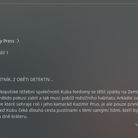
y Press
díl 1
ITNÍK, Z OBĚTI DETEKTIV…
skopolské těžební společnosti Kuba Nedomý se těšil zpátky na Zemi
někdo pokusí zabít a tak musí poblíž měsíčního habitatu Arkádie sv
 ve které sehraje roli i jeho kamarád Kazimir Prus, je ale pouze první
eď Kubu čeká dlouhá cesta pustinami s těmi samými lidmi, kteří b
a dně kráteru.
ově osudu sehrál Kazik, kterého doktor Kurz později přetvořil na
dek Čuchák? Proč se z Kuby místo iluzínové hvězdy stal starožitn