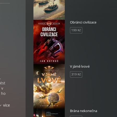
Obránci civilizace
199 Kč
V jámě lvové
319 Kč
.
ést
 v
y ho
více
Brána nekonečna
ík a