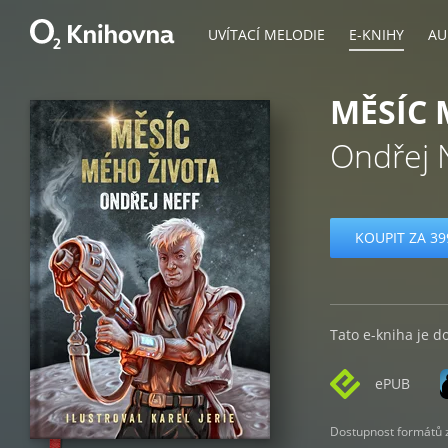
UVÍTACÍ MELODIE
E-KNIHY
AU
MĚSÍC 
Ondřej 
KOUPIT ZA 39
Tato e-kniha je d
ePUB
Dostupnost formátů zá