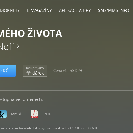
DIOKNIHY
E-MAGAZÍNY
APLIKACE A HRY
SMS/MMS INFO
MÉHO ŽIVOTA
Neff
Koupit jako
9 KČ
Cena včetně DPH
dárek
ostupná ve formátech:
Mobi
PDF
visí na vydavateli. E-knihy mají velikost od 1 MB do 30 MB.