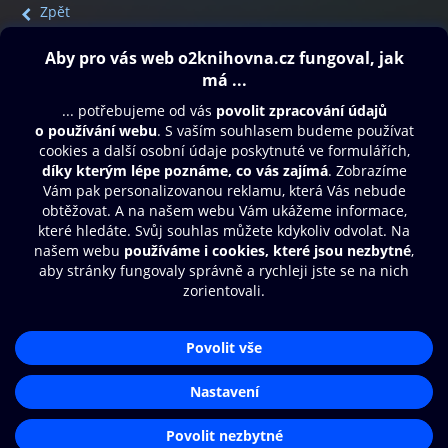
Zpět
Obsah ke stažení
Moje O2 Knihovna
Další zábava
© O2 Czech Republic a.s.
Nákupní řád
Přístupnost
Aplikace O2 Knihovna
Zásady zpracování osobních údajů
Čti a poslouchej své e-knihy a
Cookies
audioknihy rychleji a pohodlněji.
Nastavení cookies