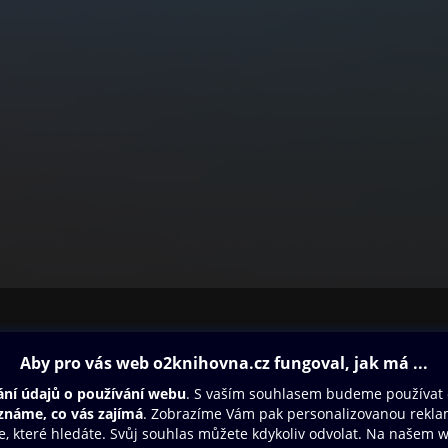
ovna
Další zábava
Oneplay
Oneplay Originály
Sport