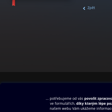
Zpět
Obsah ke stažení
Moje O2 Knih
Uvítací melodie
Přihlásit se
Aplikace a hry
E-knihy
Dárkový poukaz
SMS/MMS Info
Audioknihy
Nápověda
Blog