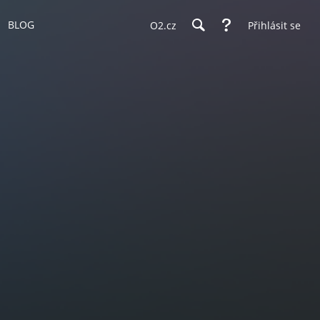
BLOG
O2.cz
Přihlásit se