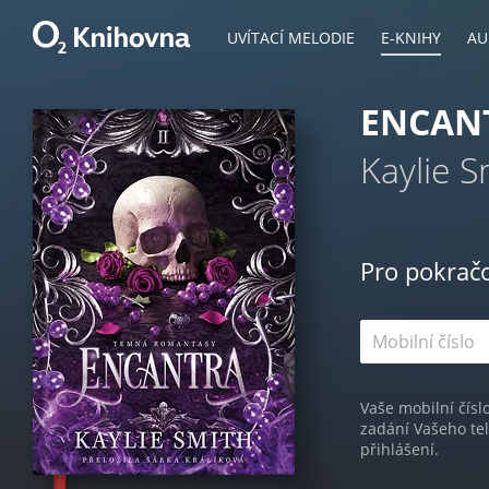
UVÍTACÍ MELODIE
E-KNIHY
AU
ENCAN
Kaylie S
Pro pokrač
Vaše mobilní čísl
zadání Vašeho te
přihlášení.