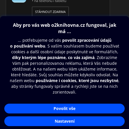
• na telefonu i tabletu
STÁHNOUT ZDARMA
Obsah ke stažení
Moje O2 Knihovna
Další zábava
© O2 Czech Republic a.s.
Nákupní řád
Aplikace O2 Knihovna
Přístupnost
Zásady zpracování osobních údajů
Čti a poslouchej své e-knihy a
audioknihy rychleji a pohodlněji.
Cookies