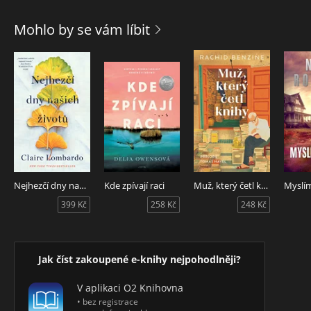
Mohlo by se vám líbit
Nejhezčí dny našich životů
Kde zpívají raci
Muž, který četl knihy
Myslí
399 Kč
258 Kč
248 Kč
Jak číst zakoupené e-knihy nejpohodlněji?
V aplikaci O2 Knihovna
• bez registrace