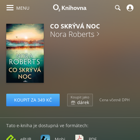
MENU
CO SKRÝVÁ NOC
Nora Roberts
Koupit jako
KOUPIT ZA 349 KČ
Cena včetně DPH
dárek
Tato e-kniha je dostupná ve formátech:
ePUB
Mobi
PDF