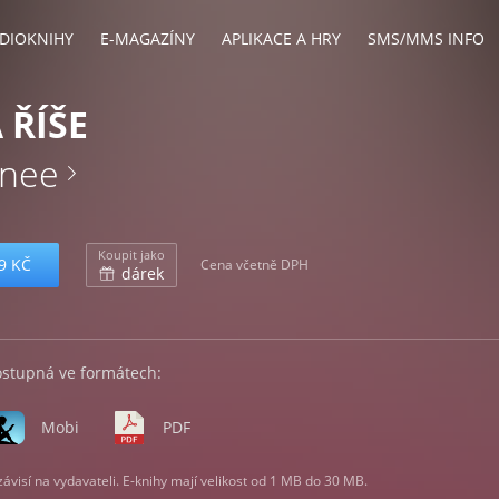
DIOKNIHY
E-MAGAZÍNY
APLIKACE A HRY
SMS/MMS INFO
 ŘÍŠE
enee
Koupit jako
9 KČ
Cena včetně DPH
dárek
ostupná ve formátech:
Mobi
PDF
visí na vydavateli. E-knihy mají velikost od 1 MB do 30 MB.