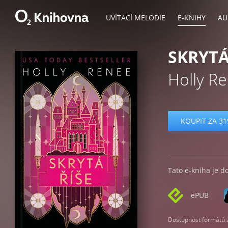
UVÍTACÍ MELODIE
E-KNIHY
AU
SKRYTÁ
Holly R
KOUPIT ZA 31
Tato e-kniha je d
ePUB
Dostupnost formátů zá