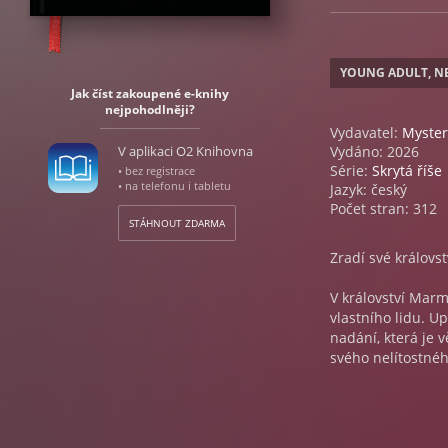
YOUNG ADULT, N
Jak číst zakoupené e-knihy
nejpohodlněji?
Vydavatel:
Myster
V aplikaci O2 Knihovna
Vydáno: 2026
Série:
Skrytá říše
• bez registrace
• na telefonu i tabletu
Jazyk: český
Počet stran: 312
STÁHNOUT ZDARMA
Zradí své královst
V království Marm
vlastního lidu. U
nadání, která je 
svého nelítostnéh
Osud ji zavede mez
jeho dosah. Netuš
Dacre, syn vůdce 