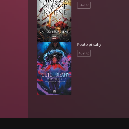
349 Kč
o
rem
Pouto přísahy
439 Kč