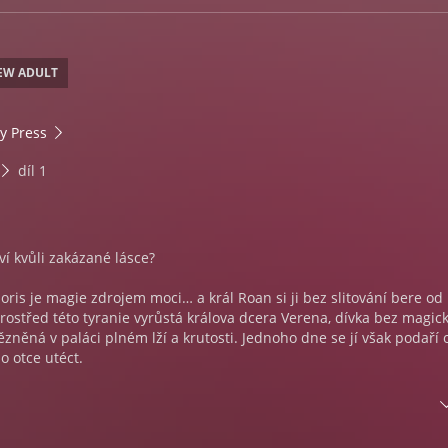
EW ADULT
y Press
díl 1
ví kvůli zakázané lásce?
oris je magie zdrojem moci… a král Roan si ji bez slitování bere od
prostřed této tyranie vyrůstá králova dcera Verena, dívka bez magic
vězněná v paláci plném lží a krutosti. Jednoho dne se jí však podaří 
o otce utéct.
i rebely, kteří vzdorují králově tyranii a vybudovali si skrytou říši
í, že narazili na ztracenou dceru nenáviděného krále. Mezi nimi je 
povstalců, jenž má jistá podezření, ale neznámá dívka ho od první