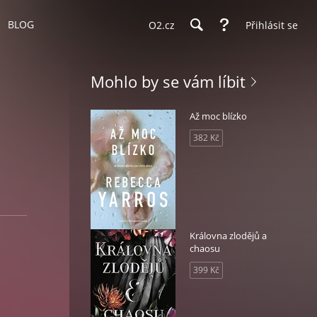
BLOG
O2.cz
Přihlásit se
Mohlo by se vám líbit
Až moc blízko
382 Kč
Královna zlodějů a
chaosu
399 Kč