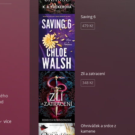
Saving 6
479 Kč
Zlí a zatracení
348 Kč
kého
od
 mimo
více
i
Ohniváček a srdce z
kamene
ho