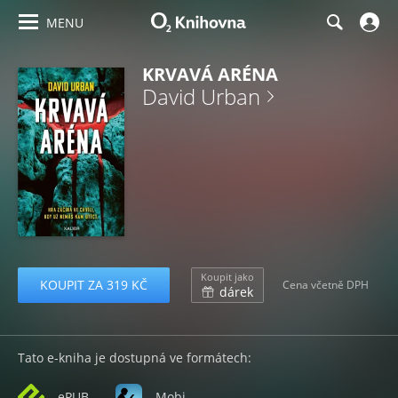
MENU
KRVAVÁ ARÉNA
David Urban
Koupit jako
KOUPIT ZA 319 KČ
Cena včetně DPH
dárek
Tato e-kniha je dostupná ve formátech:
ePUB
Mobi