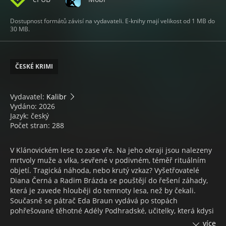
Dostupnost formátů závisí na vydavateli. E-knihy mají velikost od 1 MB do
30 MB.
ČESKÉ KRIMI
Vydavatel:
Kalibr
Vydáno: 2026
Jazyk: český
Počet stran: 288
V Klánovickém lese to zase vře. Na jeho okraji jsou nalezeny
mrtvoly muže a vlka, sevřené v podivném, téměř rituálním
objetí. Tragická náhoda, nebo krutý vzkaz? Vyšetřovatelé
Diana Černá a Radim Brázda se pouštějí do řešení záhady,
která je zavede hlouběji do temnoty lesa, než by čekali.
Současně se pátrač Eda Braun vydává po stopách
pohřešované těhotné Adély Podhradské, učitelky, která kdysi
v lese se svou třídou objevila lidskou nohu a nechtěně tak
více