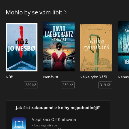
rozpoutala jeden z nejzapeklitějších případů mordparty. A
do toho všeho bývalý detektiv Otakar Kubát při snaze
Mohlo by se vám líbit
překonat svou fóbii z lesa zjišťuje, že smrtící lom znovu ožil.
Slouží opravdu jen přírodovědnému kroužku, nebo se do
Klánovic vrátil Vládce Vidrholce, aby znovu otevřel svou
krvavou arénu?
Nůž
Nenávist
Válka rybníkářů
Nenas
389 Kč
359 Kč
319 Kč
Jak číst zakoupené e-knihy nejpohodlněji?
V aplikaci O2 Knihovna
• bez registrace