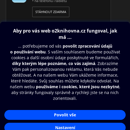
• na telefonu i tabletu
STÁHNOUT ZDARMA
Obsah ke stažení
Moje O2 Knihovna
Další zábava
© O2 Czech Republic a.s.
Nákupní řád
Přístupnost
Aplikace O2 Knihovna
Zásady zpracování osobních údajů
Čti a poslouchej své e-knihy a
Cookies