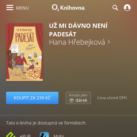
MENU
UŽ MI DÁVNO NENÍ
PADESÁT
Hana Hřebejková
Koupit jako
KOUPIT ZA 239 KČ
Cena včetně DPH
dárek
Tato e-kniha je dostupná ve formátech:
ePUB
Mobi