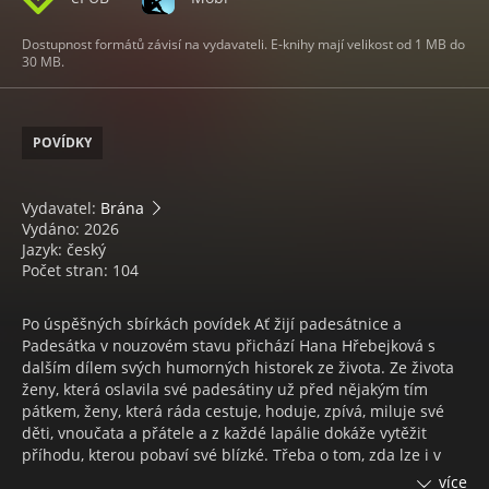
Dostupnost formátů závisí na vydavateli. E-knihy mají velikost od 1 MB do
30 MB.
POVÍDKY
Vydavatel:
Brána
Vydáno: 2026
Jazyk: český
Počet stran: 104
Po úspěšných sbírkách povídek Ať žijí padesátnice a
Padesátka v nouzovém stavu přichází Hana Hřebejková s
dalším dílem svých humorných historek ze života. Ze života
ženy, která oslavila své padesátiny už před nějakým tím
pátkem, ženy, která ráda cestuje, hoduje, zpívá, miluje své
děti, vnoučata a přátele a z každé lapálie dokáže vytěžit
příhodu, kterou pobaví své blízké. Třeba o tom, zda lze i v
pokročilém věku s vášní skládat puzzle v dětském koutku, jak
více