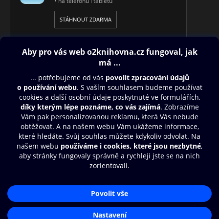
• na telefonu i tabletu
STÁHNOUT ZDARMA
Obsah ke stažení
Moje O2 Knihovna
Další zábava
© O2 Czech Republic a.s.
Nákupní řád
Přístupnost
Aplikace O2 Knihovna
Zásady zpracování osobních údajů
Čti a poslouchej své e-knihy a
Cookies