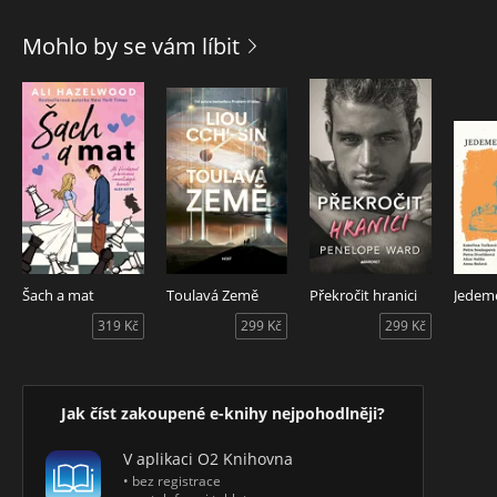
se vydávat za sestru vlastní dcery či jak se vypořádat s
hlučným sousedem. S autorkou se vypravíme za humornými
Mohlo by se vám líbit
historkami na lázeňský pobyt do Františkových Lázní, na
zájezd do Alsaska i po památkách naší vlasti. Zavzpomínáme
na dobu kovidu i na mladá léta, na trampoty rodinného
života, práci v zahraničí a dozvíme se třeba i to, jak najít
zvonící mobil zastrčený za gumou vlastních kalhot.
Šach a mat
Toulavá Země
Překročit hranici
319 Kč
299 Kč
299 Kč
Jak číst zakoupené e-knihy nejpohodlněji?
V aplikaci O2 Knihovna
• bez registrace