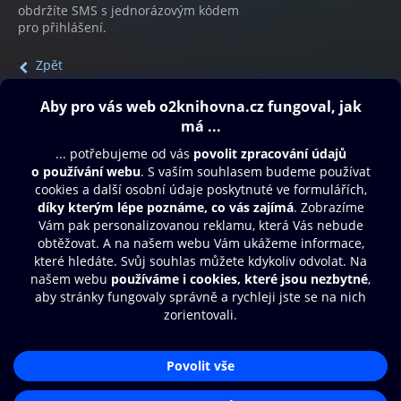
obdržíte SMS s jednorázovým kódem
pro přihlášení.
Zpět
Obsah ke stažení
Moje O2 Knihovna
Další zábava
© O2 Czech Republic a.s.
Nákupní řád
Přístupnost
Aplikace O2 Knihovna
Zásady zpracování osobních údajů