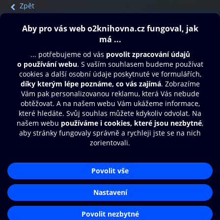
Zpět
Obsah ke stažení
Moje O2 Knihovna
Další zábava
© O2 Czech Republic a.s.
Nákupní řád
Přístupnost
Aplikace O2 Knihovna
Zásady zpracování osobních údajů
Čti a poslouchej své e-knihy a
Cookies
audioknihy rychleji a pohodlněji.
Nastavení cookies