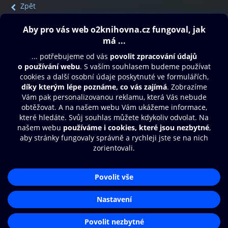
Zpět
Obsah ke stažení
Moje O2 Knihovna
Další zábava
© O2 Czech Republic a.s.
Nákupní řád
Přístupnost
Aplikace O2 Knihovna
Zásady zpracování osobních údajů
Čti a poslouchej své e-knihy a
Cookies
audioknihy rychleji a pohodlněji.
Nastavení cookies