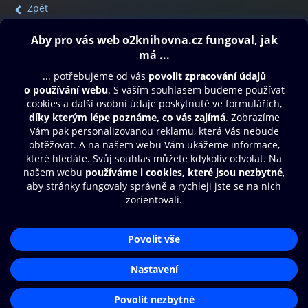
Zpět
Obsah ke stažení
Moje O2 Knihovna
Další zábava
© O2 Czech Republic a.s.
Nákupní řád
Přístupnost
Aplikace O2 Knihovna
Zásady zpracování osobních údajů
Čti a poslouchej své e-knihy a
Cookies
audioknihy rychleji a pohodlněji.
Nastavení cookies