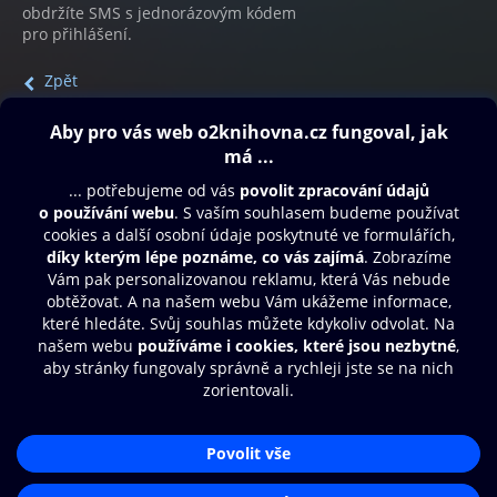
obdržíte SMS s jednorázovým kódem
pro přihlášení.
Zpět
Obsah ke stažení
Moje O2 Knihovna
Další zábava
© O2 Czech Republic a.s.
Nákupní řád
Přístupnost
Aplikace O2 Knihovna
Zásady zpracování osobních údajů