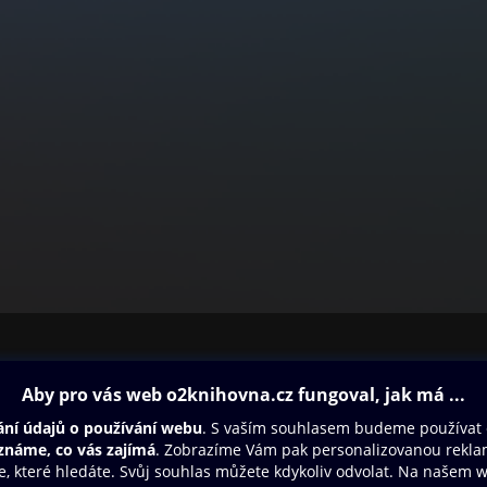
ovna
Další zábava
Oneplay
Oneplay Originály
Sport