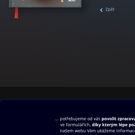
Zpět
Obsah ke stažení
Moje O2 Knih
Uvítací melodie
Přihlásit se
Aplikace a hry
E-knihy
Dárkový poukaz
SMS/MMS Info
Audioknihy
Nápověda
Blog