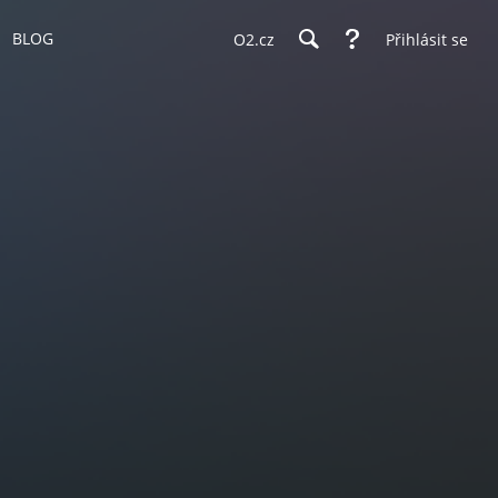
BLOG
O2.cz
Přihlásit se