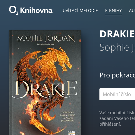
UVÍTACÍ MELODIE
E-KNIHY
AU
DRAKIE
Sophie 
Pro pokrač
Vaše mobilní čísl
zadání Vašeho te
přihlášení.