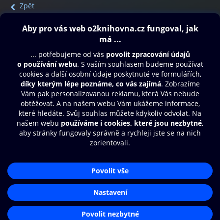
Zpět
Obsah ke stažení
Moje O2 Knihovna
Další zábava
© O2 Czech Republic a.s.
Nákupní řád
Přístupnost
Aplikace O2 Knihovna
Zásady zpracování osobních údajů
Čti a poslouchej své e-knihy a
Cookies
audioknihy rychleji a pohodlněji.
Nastavení cookies