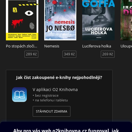
Po stopách zločinů
Nemesis
Luciferova holka
Uloup
289 Kč
349 Kč
269 Kč
Jak číst zakoupené e-knihy nejpohodlněji?
V aplikaci O2 Knihovna
• bez registrace
• na telefonu i tabletu
STÁHNOUT ZDARMA