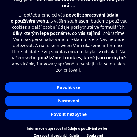
Obsah ke stažení
Moje O2 Knihovna
Další zábava
© O2 Czech Republic a.s.
Nákupní řád
Přístupnost
Aplikace O2 Knihovna
Zásady zpracování osobních údajů
Čti a poslouchej své e-knihy a
Cookies
audioknihy rychleji a pohodlněji.
Nastavení cookies
STÁHNOUT