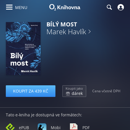
MENU
BÍLÝ MOST
Marek Havlík
Koupit jako
KOUPIT ZA 439 KČ
Cena včetně DPH
dárek
Tato e-kniha je dostupná ve formátech:
ePUB
Mobi
PDF