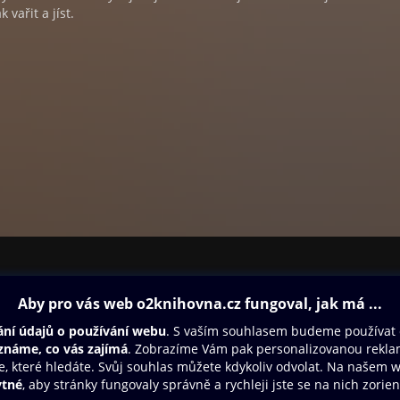
 vařit a jíst.
ovna
Další zábava
Oneplay
Oneplay Originály
Sport