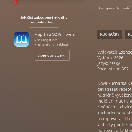
Dostupnost formátů zá
Jak číst zakoupené e-knihy
nejpohodlněji?
V aplikaci O2 Knihovna
KUCHAŘKY
K
• bez registrace
• na telefonu i tabletu
Vydavatel:
Esenc
STÁHNOUT ZDARMA
Vydáno: 2026
Jazyk: český
Počet stran: 352
Nová kuchařka Kar
devadesát receptů
nutričně vyvážené
mdlé ani nudné a 
změnách a chytřej
kuchařka nenabízí
nakupovat a sklád
vědecky podložen
potravin, díky kte