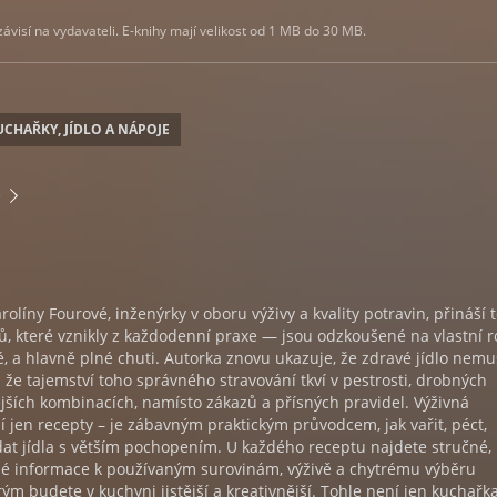
visí na vydavateli. E-knihy mají velikost od 1 MB do 30 MB.
UCHAŘKY, JÍDLO A NÁPOJE
e
olíny Fourové, inženýrky v oboru výživy a kvality potravin, přináší
, které vznikly z každodenní praxe — jsou odzkoušené na vlastní r
, a hlavně plné chuti. Autorka znovu ukazuje, že zdravé jídlo nemu
že tajemství toho správného stravování tkví v pestrosti, drobných
ších kombinacích, namísto zákazů a přísných pravidel. Výživná
 jen recepty – je zábavným praktickým průvodcem, jak vařit, péct,
at jídla s větším pochopením. U každého receptu najdete stručné,
é informace k používaným surovinám, výživě a chytrému výběru
rým budete v kuchyni jistější a kreativnější. Tohle není jen kuchařk