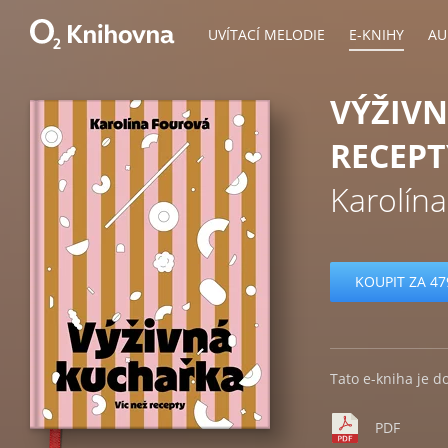
UVÍTACÍ MELODIE
E-KNIHY
AU
VÝŽIVN
RECEPT
Karolín
KOUPIT ZA 47
Tato e-kniha je d
PDF