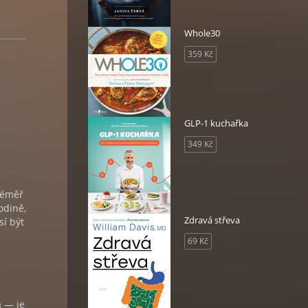
Whole30
359 Kč
GLP-1 kuchařka
349 Kč
 téměř
odině,
Zdravá střeva
sí být
69 Kč
a — je