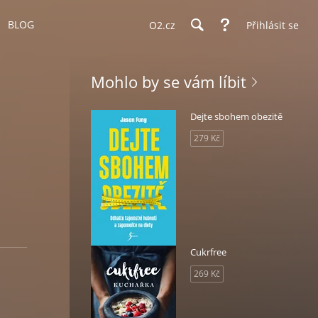
BLOG
O2.cz
Přihlásit se
Mohlo by se vám líbit
Dejte sbohem obezitě
279 Kč
Cukrfree
269 Kč