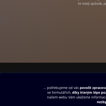
to nový způsob, jak
Obsah ke stažení
Moje O2 Knih
Uvítací melodie
Přihlásit se
Aplikace a hry
E-knihy
Dárkový poukaz
SMS/MMS Info
Audioknihy
Nápověda
Blog
E-magazíny
Napište nám