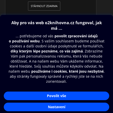
STÁHNOUT ZDARMA
Obsah ke stažení
Moje O2 Knihovna
Další zábava
© O2 Czech Republic a.s.
Nákupní řád
Přístupnost
Aplikace O2 Knihovna
Zásady zpracování osobních údajů
Čti a poslouchej své e-knihy a
Cookies
audioknihy rychleji a pohodlněji.