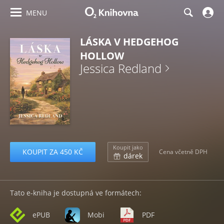
MENU
LÁSKA V HEDGEHOG
HOLLOW
Jessica Redland
Koupit jako
KOUPIT ZA 450 KČ
Cena včetně DPH
dárek
Tato e-kniha je dostupná ve formátech:
ePUB
Mobi
PDF