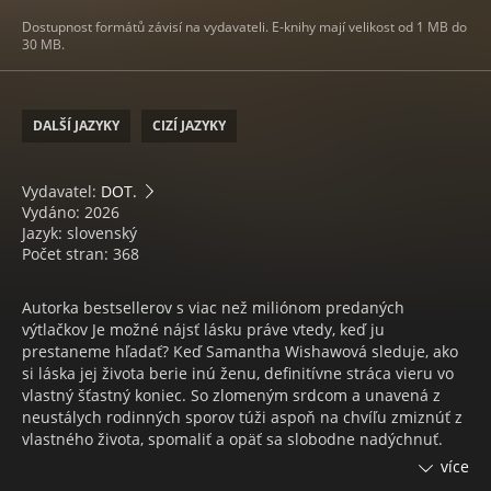
Dostupnost formátů závisí na vydavateli. E-knihy mají velikost od 1 MB do
30 MB.
DALŠÍ JAZYKY
CIZÍ JAZYKY
Vydavatel:
DOT.
Vydáno: 2026
Jazyk: slovenský
Počet stran: 368
Autorka bestsellerov s viac než miliónom predaných
výtlačkov Je možné nájsť lásku práve vtedy, keď ju
prestaneme hľadať? Keď Samantha Wishawová sleduje, ako
si láska jej života berie inú ženu, definitívne stráca vieru vo
vlastný šťastný koniec. So zlomeným srdcom a unavená z
neustálych rodinných sporov túži aspoň na chvíľu zmiznúť z
vlastného života, spomaliť a opäť sa slobodne nadýchnuť.
Šanca na únik prichádza nečakane na pokojnom anglickom
více
vidieku, kde sa z náhodného stretnutia zrodí tiché, no hlboké