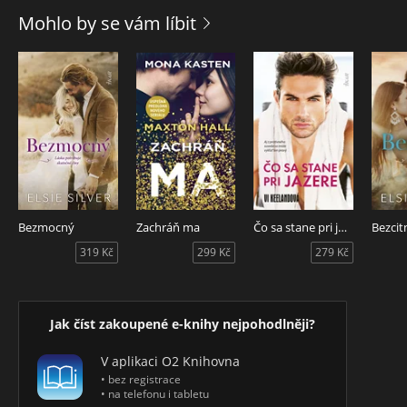
priateľstvo s Thomasom – osamelým a mrzutým vdovcom,
Mohlo by se vám líbit
ktorý žije v chátrajúcom vidieckom sídle zvanom Hedgehog
Hollow. Spolu oživia dávny sen, ktorý mal Thomas kedysi so
svojou zosnulou manželkou Gwendoline: vdýchnuť tomuto
miestu nový život a vytvoriť záchranné centrum pre ježkov. A
hoci pôvodne hľadala len rozptýlenie, postupne zisťuje, že
obnova Hedgehog Hollow jej dáva dôvod veriť, že môže byť
opäť šťastná. Keď sa Sam s odhodlaním pustí do obnovy
Hedgehog Hollow, netuší, že popri záchrane tohto
výnimočného miesta možno zachráni aj vlastné srdce.
Pretože láska a šťastie sa niekedy objavia presne vtedy, keď
ich čakáme najmenej.
Bezmocný
Zachráň ma
Čo sa stane pri jazere
Bezcit
319 Kč
299 Kč
279 Kč
Jak číst zakoupené e-knihy nejpohodlněji?
V aplikaci O2 Knihovna
• bez registrace
• na telefonu i tabletu