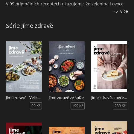
V 99 originálních receptech ukazujeme, že zelenina i ovoce
umí být chutné, pestré a hlavně syté. A že je s nimi radost
více
vařit každý den.
Série Jíme zdravě
Recepty jsme postavili na běžně dostupných surovinách,
které najdete v každém obchodě. Od oblíbených stálic, jako
jsou rajčata nebo jablka, až po méně využívané druhy, které
si vás získají na první ochutnání. Každé jídlo jsme vyladili
tak, aby dobře zasytilo, potěšilo chuťové buňky a dodalo tělu
potřebné živiny.
Jíme zdravě - Velikonoční speciál
Jíme zdravě ze spíže
Jíme zdravě a pečeme s láskou
99 Kč
199 Kč
239 Kč