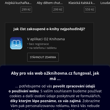
Asijská kuchařka od Šona
Aby dětem chutnalo
Klasická italská kuchyně
299 Kč
299 Kč
559 Kč
Jak číst zakoupené e-knihy nejpohodlněji?
V aplikaci O2 Knihovna
• bez registrace
• na telefonu i tabletu
STÁHNOUT ZDARMA
Obsah ke stažení
Moje O2 Knihovna
Další zábava