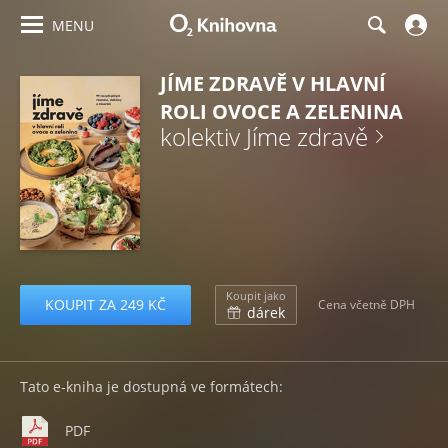
MENU
JÍME ZDRAVĚ V HLAVNÍ
ROLI OVOCE A ZELENINA
kolektiv Jíme zdravě
Koupit jako
KOUPIT ZA 249 KČ
Cena včetně DPH
dárek
Tato e-kniha je dostupná ve formátech:
PDF