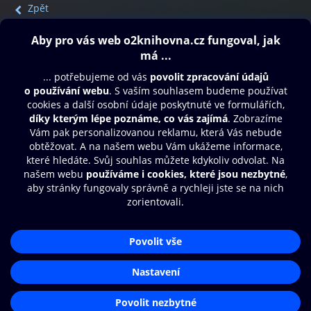
Zpět
Obsah ke stažení
Moje O2 Knihovna
Další zábava
© O2 Czech Republic a.s.
Nákupní řád
Přístupnost
Aplikace O2 Knihovna
Zásady zpracování osobních údajů
Čti a poslouchej své e-knihy a
Cookies
audioknihy rychleji a pohodlněji.
Nastavení cookies