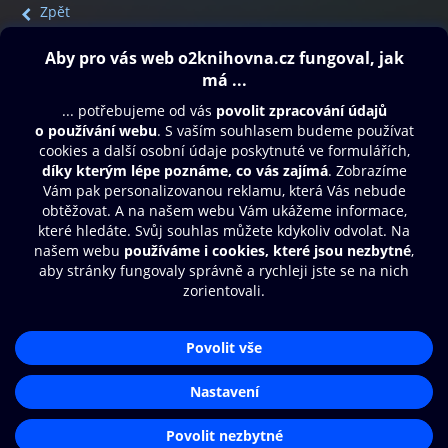
Zpět
Obsah ke stažení
Moje O2 Knihovna
Další zábava
© O2 Czech Republic a.s.
Nákupní řád
Přístupnost
Aplikace O2 Knihovna
Zásady zpracování osobních údajů
Čti a poslouchej své e-knihy a
Cookies
audioknihy rychleji a pohodlněji.
Nastavení cookies