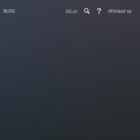
BLOG
O2.cz
Přihlásit se