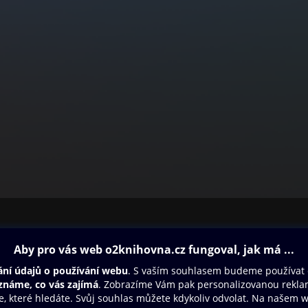
ovna
Další zábava
Oneplay
Oneplay Originály
Sport