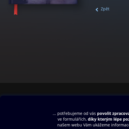
Zpět
Obsah ke stažení
Moje O2 Knih
Uvítací melodie
Přihlásit se
Aplikace a hry
E-knihy
Dárkový poukaz
SMS/MMS Info
Audioknihy
Nápověda
Blog