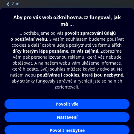
Zpět
Obsah ke stažení
Moje O2 Knihovna
Další zábava
© O2 Czech Republic a.s.
Nákupní řád
Přístupnost
Aplikace O2 Knihovna
Zásady zpracování osobních údajů
Čti a poslouchej své e-knihy a
Cookies
audioknihy rychleji a pohodlněji.
Nastavení cookies