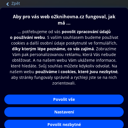
Zpět
Obsah ke stažení
Moje O2 Knihovna
Další zábava
© O2 Czech Republic a.s.
Nákupní řád
Přístupnost
Aplikace O2 Knihovna
Zásady zpracování osobních údajů
Čti a poslouchej své e-knihy a
Cookies
audioknihy rychleji a pohodlněji.
Nastavení cookies