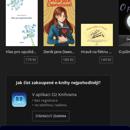
Hlas pro opuštěné duše
Deník Jane Dawsonové
Hravě na flétnu v 5 krocích
O půln
179 Kč
180 Kč
149 Kč
Jak číst zakoupené e-knihy nejpohodlněji?
V aplikaci O2 Knihovna
• bez registrace
• na telefonu i tabletu
STÁHNOUT ZDARMA