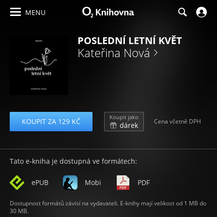
MENU
POSLEDNÍ LETNÍ KVĚT
Kateřina Nová
Koupit jako
KOUPIT ZA 129 KČ
Cena včetně DPH
dárek
Tato e-kniha je dostupná ve formátech:
ePUB
Mobi
PDF
Dostupnost formátů závisí na vydavateli. E-knihy mají velikost od 1 MB do
30 MB.