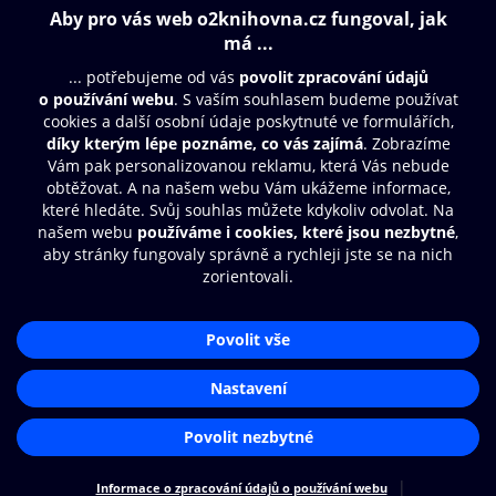
Obsah ke stažení
Moje O2 Knihovna
Další zábava
© O2 Czech Republic a.s.
Nákupní řád
Přístupnost
Aplikace O2 Knihovna
Zásady zpracování osobních údajů
Čti a poslouchej své e-knihy a
Cookies
audioknihy rychleji a pohodlněji.
Nastavení cookies
STÁHNOUT