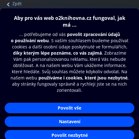
Zpět
Obsah ke stažení
Moje O2 Knihovna
Další zábava
© O2 Czech Republic a.s.
Nákupní řád
Přístupnost
Aplikace O2 Knihovna
Zásady zpracování osobních údajů
Čti a poslouchej své e-knihy a
Cookies
audioknihy rychleji a pohodlněji.
Nastavení cookies