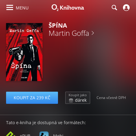
MENU
ŠPÍNA
Martin Goffa
Koupit jako
KOUPIT ZA 239 KČ
Cena včetně DPH
dárek
Tato e-kniha je dostupná ve formátech:
ePUB
Mobi