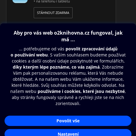
• na telefonu i tabletu
STÁHNOUT ZDARMA
Obsah ke stažení
Moje O2 Knihovna
Další zábava
© O2 Czech Republic a.s.
Nákupní řád
Přístupnost
Aplikace O2 Knihovna
Zásady zpracování osobních údajů
Čti a poslouchej své e-knihy a
Cookies