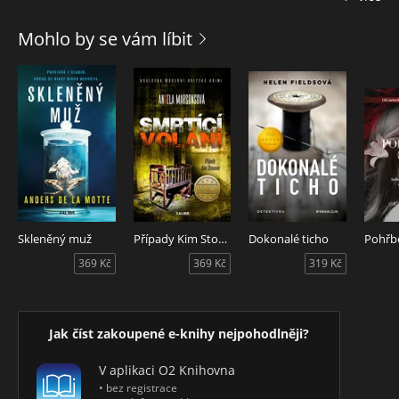
ale především si opět ušpiní ruce krví. Něco takového už
nikdy nechtěl, jenže výjimečná situace si žádá výjimečný
Mohlo by se vám líbit
přístup a Špínova cesta bude znovu lemována bolestí,
utrpením a mrtvolami těch, kteří jeho Marii ublížili.
Skleněný muž
Případy Kim Stoneové 13: Smrtící volání
Dokonalé ticho
Pohřb
369 Kč
369 Kč
319 Kč
Jak číst zakoupené e-knihy nejpohodlněji?
V aplikaci O2 Knihovna
• bez registrace