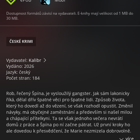
Dostupnost formátů závisí na vydavateli. E-knihy mají velikost od 1 MB do
30 MB.
ČESKÉ KRIMI
Vydavatel:
Kalibr
Vydáno: 2026
Jazyk: český
Počet stran: 184
Rob, řečený Špína, je vysloužilý gangster. Jak sám lakonicky
říká, dělal dřív špatné věci pro špatné lidi. Způsob života,
který ho dovedl až do vězení, se však rozhodl opustit. Změnil
návyky, má obyčejné zaměstnání a především si našel milou
a chápající přítelkyni. Ta se však jednoho večera nevrátí
domů z práce a Špína po ní začne pátrat. Už první kroky ho
ale dovedou k přesvědčení, že Marie nezmizela dobrovolně.
K jejímu nalezení bude muset nejen oživit někdejší kontakty,
více