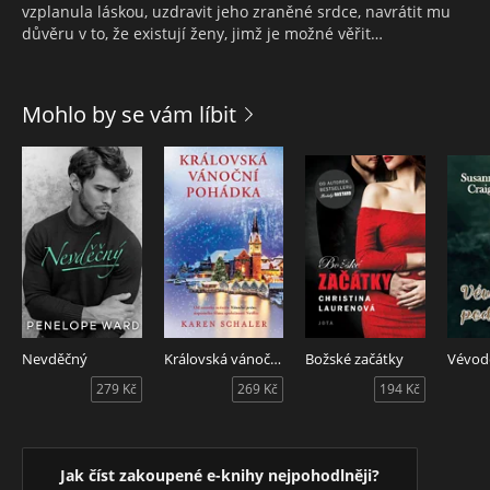
vzplanula láskou, uzdravit jeho zraněné srdce, navrátit mu
důvěru v to, že existují ženy, jimž je možné věřit…
Mohlo by se vám líbit
Nevděčný
Královská vánoční pohádka
Božské začátky
279 Kč
269 Kč
194 Kč
Jak číst zakoupené e-knihy nejpohodlněji?