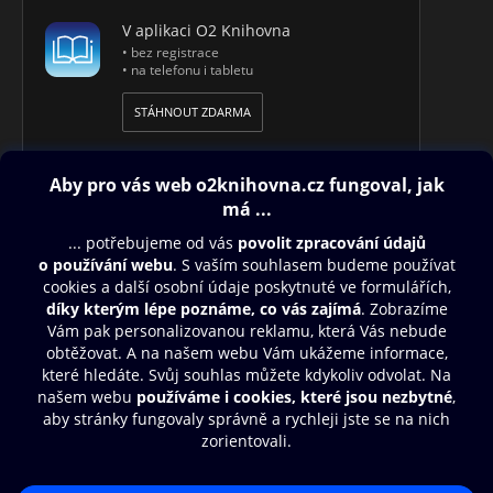
V aplikaci O2 Knihovna
• bez registrace
• na telefonu i tabletu
STÁHNOUT ZDARMA
Obsah ke stažení
Moje O2 Knihovna
Další zábava
© O2 Czech Republic a.s.
Nákupní řád