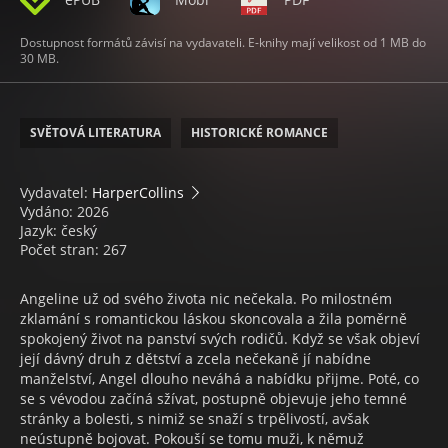
Dostupnost formátů závisí na vydavateli. E-knihy mají velikost od 1 MB do
30 MB.
SVĚTOVÁ LITERATURA
HISTORICKÉ ROMANCE
Vydavatel:
HarperCollins
Vydáno: 2026
Jazyk: český
Počet stran: 267
Angeline už od svého života nic nečekala. Po milostném
zklamání s romantickou láskou skoncovala a žila poměrně
spokojený život na panství svých rodičů. Když se však objeví
její dávný druh z dětství a zcela nečekaně jí nabídne
manželství, Angel dlouho neváhá a nabídku přijme. Poté, co
se s vévodou začíná sžívat, postupně objevuje jeho temné
stránky a bolesti, s nimiž se snaží s trpělivostí, avšak
neústupně bojovat. Pokouší se tomu muži, k němuž