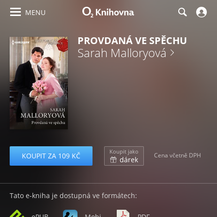
MENU
PROVDANÁ VE SPĚCHU
Sarah Malloryová
Koupit jako
KOUPIT ZA 109 KČ
Cena včetně DPH
dárek
Tato e-kniha je dostupná ve formátech:
ePUB
Mobi
PDF