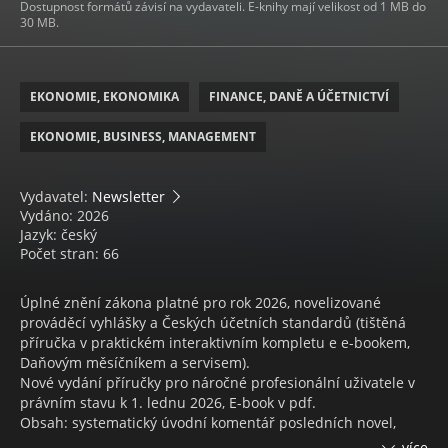
Dostupnost formátů závisí na vydavateli. E-knihy mají velikost od 1 MB do
30 MB.
EKONOMIE, EKONOMIKA
FINANCE, DANĚ A ÚČETNICTVÍ
EKONOMIE, BUSINESS, MANAGEMENT
Vydavatel:
Newsletter
Vydáno: 2026
Jazyk: český
Počet stran: 66
Úplné znění zákona platné pro rok 2026, novelizované
prováděcí vyhlášky a Českých účetních standardů (tištěná
příručka v praktickém interaktivním kompletu e e-bookem,
Daňovým měsíčníkem a servisem).
Nové vydání příručky pro náročné profesionální uživatele v
právním stavu k 1. lednu 2026, E-book v pdf.
Obsah: systematický úvodní komentář posledních novel,
texty účetních předpisů pro podnikající účetní jednotky v
více