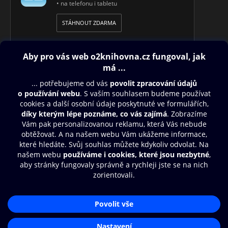
• na telefonu i tabletu
STÁHNOUT ZDARMA
Obsah ke stažení
Moje O2 Knihovna
Další zábava
© O2 Czech Republic a.s.
Nákupní řád
Přístupnost
Aplikace O2 Knihovna
Zásady zpracování osobních údajů
Čti a poslouchej své e-knihy a