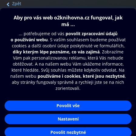
Zpět
Obsah ke stažení
Moje O2 Knihovna
Další zábava
© O2 Czech Republic a.s.
Nákupní řád
Přístupnost
Aplikace O2 Knihovna
Zásady zpracování osobních údajů
Čti a poslouchej své e-knihy a
Cookies
audioknihy rychleji a pohodlněji.
Nastavení cookies