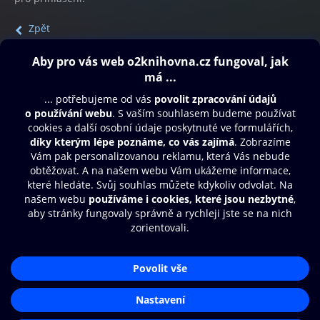
Zpět
Obsah ke stažení
Moje O2 Knihovna
Další zábava
© O2 Czech Republic a.s.
Nákupní řád
Přístupnost
Aplikace O2 Knihovna
Zásady zpracování osobních údajů
Čti a poslouchej své e-knihy a
Cookies
audioknihy rychleji a pohodlněji.