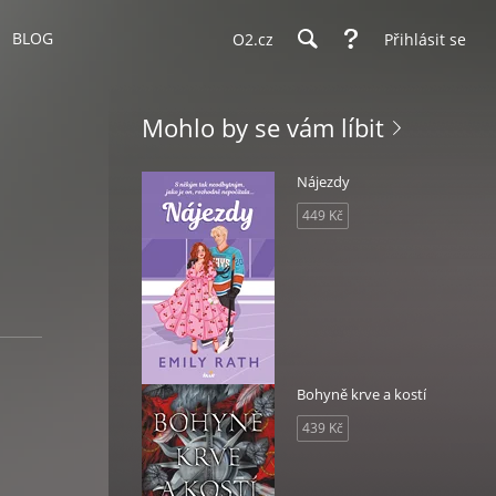
BLOG
O2.cz
Přihlásit se
Mohlo by se vám líbit
Nájezdy
449 Kč
Bohyně krve a kostí
439 Kč