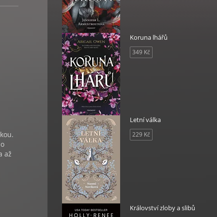
Koruna lhářů
349 Kč
Letní válka
řkou.
229 Kč
ho
a až
Království zloby a slibů