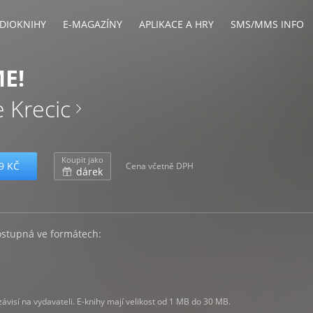
DIOKNIHY
E-MAGAZÍNY
APLIKACE A HRY
SMS/MMS INFO
E!
 Krecic
Koupit jako
9 KČ
Cena včetně DPH
dárek
ostupná ve formátech:
visí na vydavateli. E-knihy mají velikost od 1 MB do 30 MB.