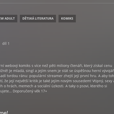
EW ADULT
DĚTSKÁ LITERATURA
KOMIKS
díl 1
í webový komiks s více než pěti miliony čtenáři, který získal cenu
nižně! Je mladá, singl a jejím snem je stát se úspěšnou herní vývojá
asadí tvrdou ránu: populární streamer zhejtí její první hru. A aby to
tí, že její největší kritik je také jejím novým sousedem! Vtipný, sexy 
ěh o hrách, memech a sociální úzkosti. A taky o psovi, kterého si
lujete… Doporučený věk 17+
me!