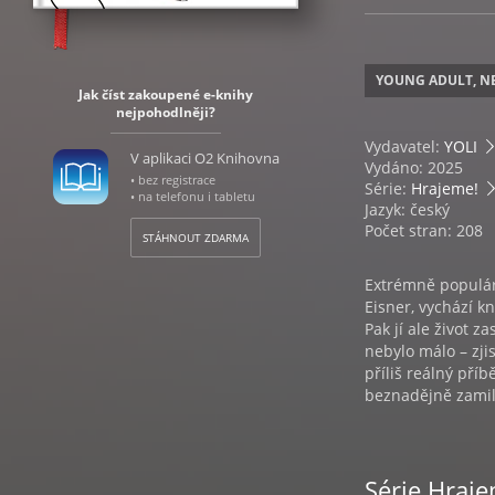
YOUNG ADULT, N
Jak číst zakoupené e-knihy
nejpohodlněji?
Vydavatel:
YOLI
V aplikaci O2 Knihovna
Vydáno: 2025
• bez registrace
Série:
Hrajeme!
• na telefonu i tabletu
Jazyk: český
Počet stran: 208
STÁHNOUT ZDARMA
Extrémně populárn
Eisner, vychází k
Pak jí ale život z
nebylo málo – zjis
příliš reálný příb
beznadějně zami
Série Hraje