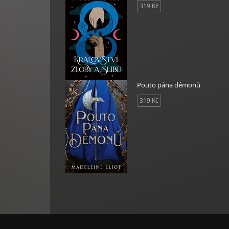
319 Kč
Pouto pána démonů
319 Kč