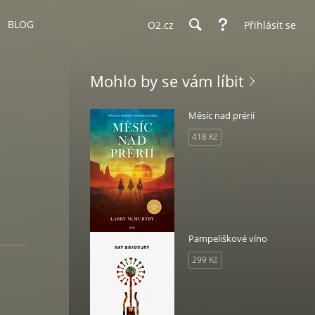
BLOG
O2.cz
Přihlásit se
Mohlo by se vám líbit
Měsíc nad prérií
418 Kč
Pampeliškové víno
299 Kč