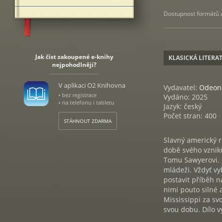
Dostupnost formátů zá
Jak číst zakoupené e-knihy
KLASICKÁ LITERA
nejpohodlněji?
V aplikaci O2 Knihovna
Vydavatel:
Odeon
• bez registrace
Vydáno: 2025
• na telefonu i tabletu
Jazyk: český
Počet stran: 400
STÁHNOUT ZDARMA
Slavný americký r
době svého vznik
Tomu Sawyerovi. B
mládeži. Vždyť vy
postavit příběh n
nimi pouto silné 
Mississippi za sv
svou dobu. Dílo 