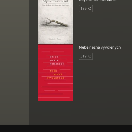
189 Kč
Nebe nezná vyvolených
319 Kč