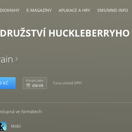
DIOKNIHY
E-MAGAZÍNY
APLIKACE A HRY
SMS/MMS INFO
DRUŽSTVÍ HUCKLEBERRYHO
ain
Koupit jako
9 KČ
Cena včetně DPH
dárek
ostupná ve formátech:
Mobi