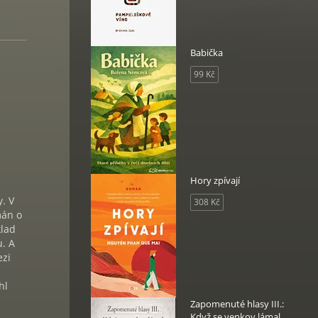
Babička
99 Kč
Hory zpívají
. V
308 Kč
mán o
klad
u. A
ezi
hl
Zapomenuté hlasy III.:
Když se venkov lámal