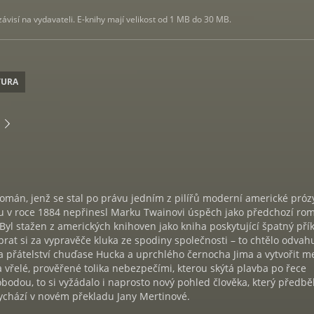
visí na vydavateli. E-knihy mají velikost od 1 MB do 30 MB.
TURA
omán, jenž se stal po právu jedním z pilířů moderní americké prózy
u v roce 1884 nepřinesl Marku Twainovi úspěch jako předchozí ro
yl stažen z amerických knihoven jako kniha poskytující špatný pří
brat si za vypravěče kluka ze spodiny společnosti – to chtělo odvah
a přátelství chuďase Hucka a uprchlého černocha Jima a vytvořit m
a vřelé, prověřené tolika nebezpečími, kterou skýtá plavba po řece
obodou, to si vyžádalo i naprosto nový pohled člověka, který předbě
vychází v novém překladu Jany Mertinové.