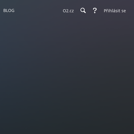
BLOG
O2.cz
Přihlásit se