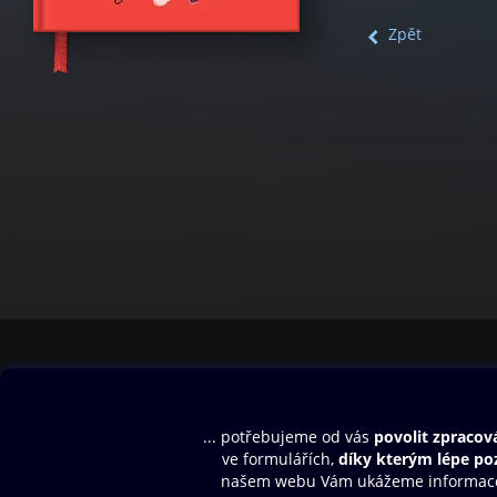
Zpět
Obsah ke stažení
Moje O2 Knih
Uvítací melodie
Přihlásit se
Aplikace a hry
E-knihy
Dárkový poukaz
SMS/MMS Info
Audioknihy
Nápověda
Blog