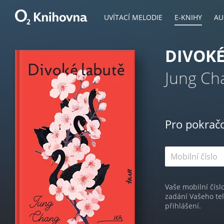
UVÍTACÍ MELODIE
E-KNIHY
AU
DIVOKÉ
Jung Ch
Pro pokrač
Vaše mobilní čísl
zadání Vašeho te
přihlášení.