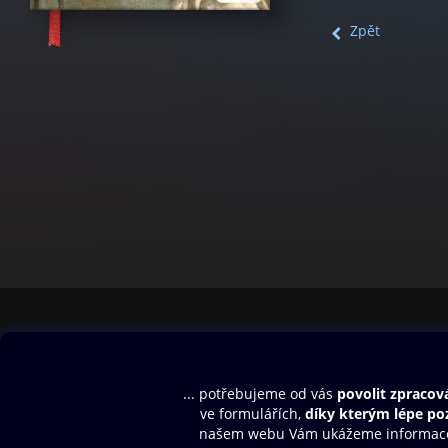
Zpět
Obsah ke stažení
Moje O2 Knih
Uvítací melodie
Přihlásit se
Aplikace a hry
E-knihy
Dárkový poukaz
SMS/MMS Info
Audioknihy
Nápověda
Blog