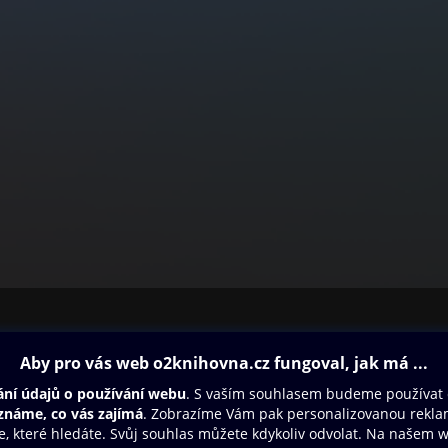
ovna
Další zábava
Oneplay
Oneplay Originály
Sport