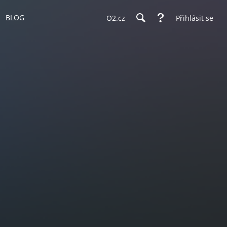
BLOG
O2.cz
Přihlásit se