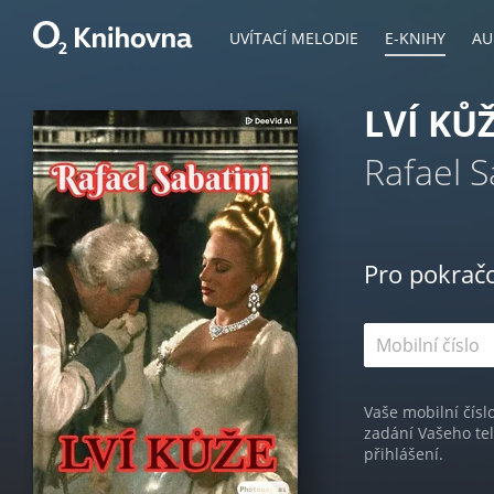
UVÍTACÍ MELODIE
E-KNIHY
AU
LVÍ KŮ
Rafael S
Pro pokrač
Vaše mobilní čísl
zadání Vašeho te
přihlášení.